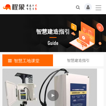
智慧建造指引
Guide
智慧工地课堂
智慧建造指引