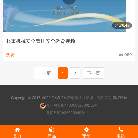
01:36:45
起重机械安全管理安全教育视频
免费
952
上一页
1
2
下一页
Copyright © 2016-2022 CXW.CN
程象科技（深圳）有限公司
版权所有
粤公网安备44030502009252号
粤ICP备2022096640号-1
首页
产品
课堂
电话