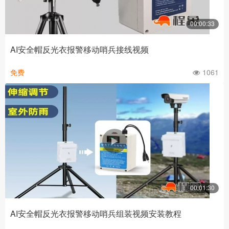
00:00:33
AI安全帽反光衣报警移动哨兵接线视频
免费
1061
00:01:30
AI安全帽反光衣报警移动哨兵组装视频安装教程