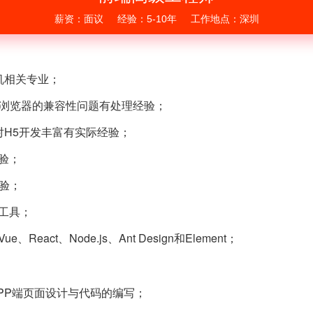
薪资：面议
经验：5-10年
工作地点：深圳
机相关专业；
l，对多浏览器的兼容性问题有处理经验；
6，对H5开发丰富有实际经验；
验；
经验；
工具；
act、Node.js、Ant Design和Element；
APP端页面设计与代码的编写；