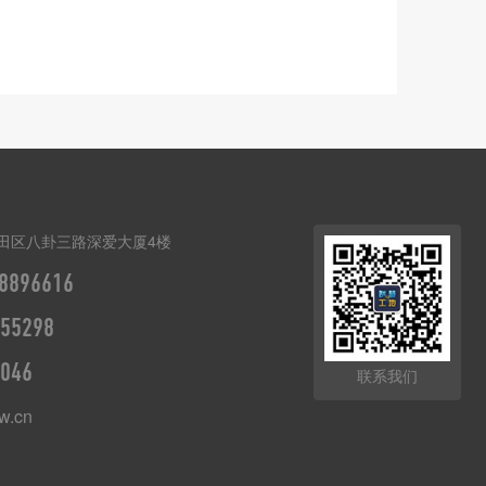
田区八卦三路深爱大厦4楼
8896616
55298
046
联系我们
w.cn