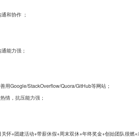
沟通和协作 ；
沟通能力强；
；
e/StackOverflow/Quora/GitHub等网站；
业热情，抗压能力强；
生日关怀+团建活动+带薪休假+周末双休+年终奖金
+创始团队很燃
+