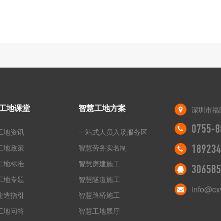
工地课堂
智慧工地方案
深圳市福
0755-8
工地资讯
一站式人员入场服务区
工地政策
智慧劳务实名制
189234
工地标准
智慧房建施工
306585
工地专题
智慧隧道施工
info@cx
建造指引
智慧路桥施工
工地问答
智慧工地展厅