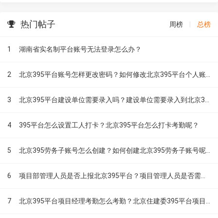
热门帖子
周榜
|
总榜
1
湖南省实名制平台账号无法登录怎么办？
2
北京395平台账号怎样更改密码？如何修改北京395平台个人账号的密码？
3
北京395平台建设单位需要录入吗？建设单位需要录入到北京395平台吗？
4
395平台怎么设置工人打卡？北京395平台怎么打卡考勤呢？
5
北京395劳务子账号怎么创建？如何创建北京395劳务子账号呢？
6
项目部管理人员是否上报北京395平台？项目管理人员是否需要添加到北京395平台？
7
北京395平台项目经理考勤怎么考勤？北京住建委395平台项目经理不在现场怎么考勤？异地打卡可以实现吗？