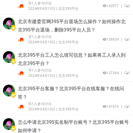
等1人参与讨论
142877
|
2
2024年04月10日 |
北京395平台
北京市建委官网395平台退场怎么操作？如何操作北
京395平台退场，删除395平台人员？
等1人参与讨论
139834
|
1
2024年04月10日 |
北京395平台
北京395平台工人怎么填写信息？如果将工人录入到
北京395平台？
等1人参与讨论
137284
|
1
2024年04月10日 |
北京395平台
北京395平台客服？北京395平台在线客服？在线问
答？
等1人参与讨论
141870
|
1
2024年04月10日 |
北京395平台
怎么申请北京395实名制平台账号？北京395平台账号
如何申请？