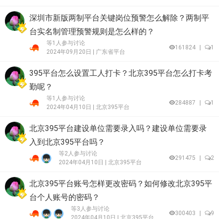
深圳市新版两制平台关键岗位预警怎么解除？两制平
台实名制管理预警规则是怎么样的？
等1人参与讨论
161824
|
1
2024年09月20日 |
广东省平台
395平台怎么设置工人打卡？北京395平台怎么打卡考
勤呢？
等1人参与讨论
284887
|
1
2024年04月10日 |
北京395平台
北京395平台建设单位需要录入吗？建设单位需要录
入到北京395平台吗？
等2人参与讨论
291475
|
2
2024年04月10日 |
北京395平台
北京395平台账号怎样更改密码？如何修改北京395平
台个人账号的密码？
等3人参与讨论
300403
|
9
2024年04月10日 |
北京395平台