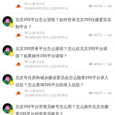
等1人参与讨论
142186
|
1
2024年04月10日 |
北京395平台
北京395平台怎么登陆？如何登录北京395住建委实名
制平台？
等1人参与讨论
145772
|
1
2024年04月10日 |
北京395平台
北京395劳务平台怎么请假？怎么在北京395平台请
假？如果操作395平台请假？
等1人参与讨论
142864
|
1
2024年04月10日 |
北京395平台
北京市住房和城乡建设委员会怎么能查395平台录入
信息？怎么查询395平台的录入信息？
等1人参与讨论
139293
|
1
2024年04月10日 |
北京395平台
北京395平台劳资员账号怎么用？怎么操作北京住建
委395平台的劳资员账号？